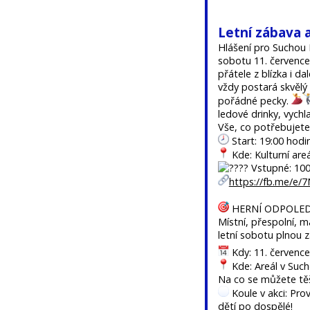
Letní zábava 
Hlášení pro Suchou L
sobotu 11. července
přátele z blízka i d
vždy postará skvělý
pořádné pecky.
ledové drinky, vych
Vše, co potřebujete
Start: 19:00 hodi
Kde: Kulturní are
Vstupné: 100
https://fb.me/e
HERNÍ ODPOLED
Místní, přespolní, m
letní sobotu plnou 
Kdy: 11. července
Kde: Areál v Suc
Na co se můžete těš
Koule v akci: Pro
dětí po dospělé!