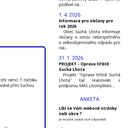
podívat na…
1. 4. 2026
Informace pro občany pro
rok 2026
Obec Suchá Lhota informuje
občany o svozu nebezpečného
a velkoobjemového odpadu pro
rok…
31. 1. 2026
PROJEKT - Oprava hřiště
Suchá Lhota
Projekt "Oprava hřiště Suchá
e!V rámci 7. ročníku
Lhota" byl realizován s
 právě přes Suchou
podporou MAS Litomyšlsko…
ANKETA
Líbí se Vám webové stránky
naší obce ?
Je možné zadat více odpovědí