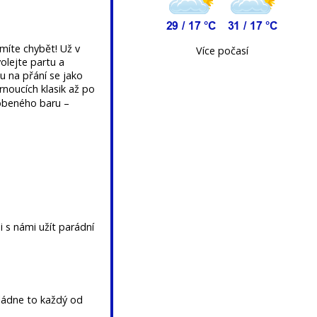
smíte chybět! Už v
Více počasí
olejte partu a
u na přání se jako
rnoucích klasik až po
ásobeného baru –
i s námi užít parádní
vládne to každý od