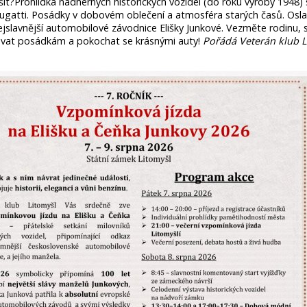
it?Prohlídka nádherných historických vozidel (do roku výroby 1948)
ugatti. Posádky v dobovém oblečení a atmosféra starých časů. Osla
nejslavnější automobilové závodnice Elišky Junkové. Vezměte rodinu,
amávat posádkám a pokochat se krásnými auty!
Pořádá Veterán klub L