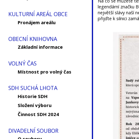
Na co se můžete těš
legendární značku B
největší slávy naší 
KULTURNÍ AREÁL OBCE
přijďte k silnici z
Pronájem areálu
OBECNÍ KNIHOVNA
Základní informace
VOLNÝ ČAS
Místnost pro volný čas
SDH SUCHÁ LHOTA
Historie SDH
Složení výboru
Činnost SDH 2024
DIVADELNÍ SOUBOR
O souboru