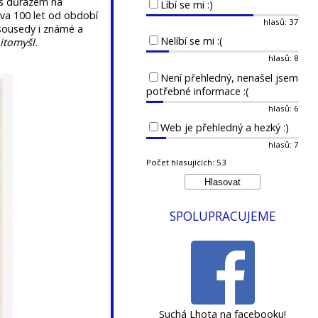
 s důrazem na
Líbí se mi :)
va 100 let od období
hlasů: 37
 sousedy i známé a
Nelíbí se mi :(
itomyšl.
hlasů: 8
Není přehledný, nenašel jsem
potřebné informace :(
hlasů: 6
Web je přehledný a hezký :)
hlasů: 7
Počet hlasujících: 53
SPOLUPRACUJEME
Suchá Lhota na facebooku!