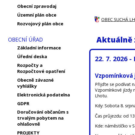
Obecní zpravodaj
Územní plán obce
OBEC SUCHÁ L
Rozvojový plán obce
Aktuálně 
OBECNÍ ÚŘAD
Základní informace
Úřední deska
22. 7. 2026 -
Rozpočty a
Rozpočtové opatření
Vzpomínková j
Obecně závazné
Přijďte se podívat n
vyhlášky
Vzpomínkové jízdy n
Elektronická podatelna
Lhotu.
GDPR
Kdy: Sobota 8. srpn
Doručování občanům s
Čas průjezdu: od 13
trvalým pobytem na
ohlašovně
Kde: náměstíčko v 
PROJEKTY