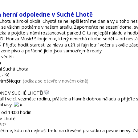
a herní odpoledne v Suché Lhotě
hotu a široké okolí! Chystá se nejlepší letní mejdan a vy u toho ne
 se všichni potkáme v našem areálu. Zapomeňte na sezení doma, sv
aleka a pojďte s námi roztancovat parket!
O tu nejlepší náladu a hudb
 DJ Honza Music! Slibuje mix, který nenechá nikoho sedět – od nestá
Přijďte hodit starosti za hlavu a užít si fajn letní večer u skvěle z
lazené pivo a pořádné jídlo jsou samozřejmě ready!
 vědět:
n
ál Suchá Lhota
,- Kč
/7Nm5Ncqcn
NE V SUCHÉ LHOTĚ!
alí i velcí, vezměte rodinu, přátele a hlavně dobrou náladu a přijďte s
zábavy!
 od 14:00 hodin
hé Lhotě
it?
věříme, kdo má nejlepší trefu na dřevěné prasátko a pevné nervy. Z